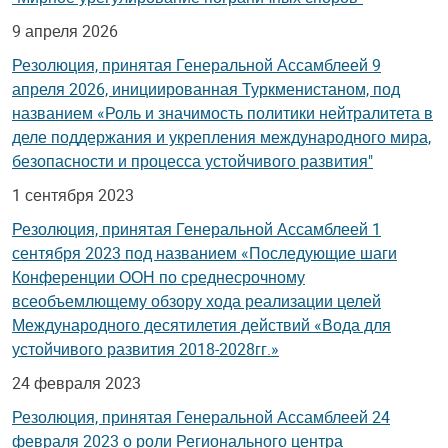
9 апреля 2026
Резолюция, принятая Генеральной Ассамблеей 9
апреля 2026, инициированная Туркменистаном, под
названием «Роль и значимость политики нейтралитета в
деле поддержания и укрепления международного мира,
безопасности и процесса устойчивого развития"
1 сентября 2023
Резолюция, принятая Генеральной Ассамблеей 1
сентября 2023 под названием «Последующие шаги
Конференции ООН по среднесрочному
всеобъемлющему обзору хода реализации целей
Международного десятилетия действий «Вода для
устойчивого развития 2018-2028гг.»
24 февраля 2023
Резолюция, принятая Генеральной Ассамблеей 24
февраля 2023 о роли Регионального центра