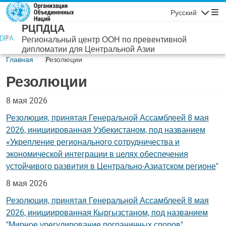
Перейти к основному содержанию
Русский
Навигаци
РЦПДЦА
Региональный центр ООН по превентивной
дипломатии для Центральной Азии
Главная
Резолюции
Резолюции
8 мая 2026
Резолюция, принятая Генеральной Ассамблеей 8 мая
2026, инициированная Узбекистаном, под названием
«Укрепление регионального сотрудничества и
экономической интеграции в целях обеспечения
устойчивого развития в Центрально-Азиатском регионе
"
8 мая 2026
Резолюция, принятая Генеральной Ассамблеей 8 мая
2026, инициированная Кыргызстаном, под названием
"Мирное урегулирование пограничных споров"