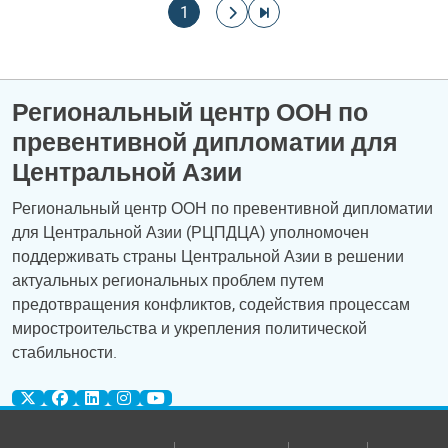
Нумерация страниц
Текущая страница
На следующую страницу
На последнюю страницу
1
Региональный центр ООН по
превентивной дипломатии для
Центральной Азии
Региональный центр ООН по превентивной дипломатии
для Центральной Азии (РЦПДЦА) уполномочен
поддерживать страны Центральной Азии в решении
актуальных региональных проблем путем
предотвращения конфликтов, содействия процессам
миростроительства и укрепления политической
стабильности.