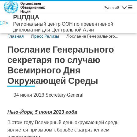
Перейти к основному содержанию
Русский
Навигаци
РЦПДЦА
Региональный центр ООН по превентивной
дипломатии для Центральной Азии
Главная
Пресс Релизы
Послание Генерального
секретаря по случаю
Послание Генерального
Всемирного Дня Окружающей
Среды
секретаря по случаю
Всемирного Дня
Окружающей Среды
04 июня 2023
Secretary-General
Нью-Йорк, 5 июня 2023 года
В этом году Всемирный день окружающей среды
является призывом к борьбе с загрязнением
пластмассами.