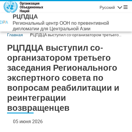
Перейти к основному содержанию
Русский
Навигаци
РЦПДЦА
Региональный центр ООН по превентивной
дипломатии для Центральной Азии
Главная
РЦПДЦА выступил со-организатором третьего
заседания Регионального экспертного совета по
РЦПДЦА выступил со-
вопросам реабилитации и реинтеграции
возвращенцев
организатором третьего
заседания Регионального
экспертного совета по
вопросам реабилитации и
реинтеграции
возвращенцев
05 июня 2026