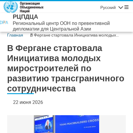
Перейти к основному содержанию
Русский
Навигаци
РЦПДЦА
Региональный центр ООН по превентивной
дипломатии для Центральной Азии
Главная
В Фергане стартовала Инициатива молодых
миростроителей по развитию трансграничного
В Фергане стартовала
сотрудничества
Инициатива молодых
миростроителей по
развитию трансграничного
сотрудничества
22 июня 2026