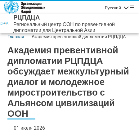
Перейти к основному содержанию
Русский
Навигаци
РЦПДЦА
Региональный центр ООН по превентивной
дипломатии для Центральной Азии
Главная
Академия превентивной дипломатии РЦПДЦА
обсуждает межкультурный диалог и молодежное
Академия превентивной
миростроительство с Альянсом цивилизаций
ООН
дипломатии РЦПДЦА
обсуждает межкультурный
диалог и молодежное
миростроительство с
Альянсом цивилизаций
ООН
01 июля 2026