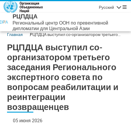
Перейти к основному содержанию
Русский
Навигаци
РЦПДЦА
Региональный центр ООН по превентивной
дипломатии для Центральной Азии
Главная
РЦПДЦА выступил со-организатором третьего
заседания Регионального экспертного совета по
РЦПДЦА выступил со-
вопросам реабилитации и реинтеграции
возвращенцев
организатором третьего
заседания Регионального
экспертного совета по
вопросам реабилитации и
реинтеграции
возвращенцев
05 июня 2026