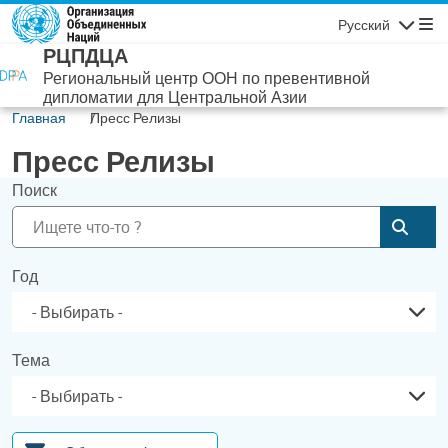
Перейти к основному содержанию
Русский
Навигаци
РЦПДЦА
Региональный центр ООН по превентивной
дипломатии для Центральной Азии
Главная
Пресс Релизы
Пресс Релизы
Поиск
Отпр
Год
Тема